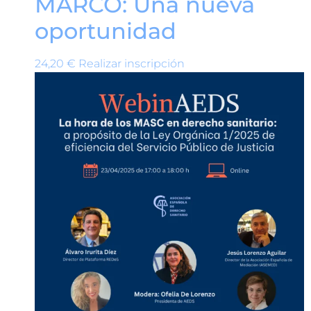
MARCO: Una nueva
oportunidad
24,20
€
Realizar inscripción