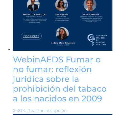
WebinAEDS Fumar o
no fumar: reflexión
jurídica sobre la
prohibición del tabaco
a los nacidos en 2009
0,00
€
Realizar inscripción