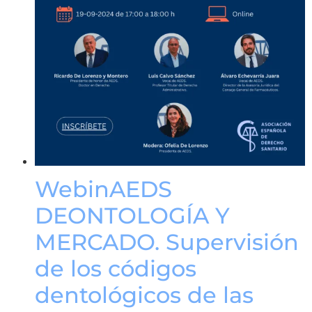
WebinAEDS
DEONTOLOGÍA Y
MERCADO. Supervisión
de los códigos
dentológicos de las