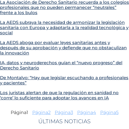
La Asociación de Derecho Sanitario recuerda a los colegios
profesionales que no pueden permanecer “neutrales”
frente a los bulos
La AEDS subraya la necesidad de armonizar la legislación
sanitaria con Europa y adaptarla a la realidad tecnológica y
social
La AEDS aboga por evaluar leyes sanitarias antes y
después de su aprobación y defiende que no obstaculizan
la innovación
IA, datos y neuroderechos guían el “nuevo progreso” del
Derecho Sanitario
De Montalvo: “Hay que legislar escuchando a profesionales
y pacientes”
Los juristas alertan de que la regulación en sanidad no
‘corre’ lo suficiente para adoptar los avances en IA
Página
1
Página
2
Página
3
Página
4
Página
5
ÚLTIMAS NOTICIAS