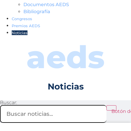
Documentos AEDS
Bibliografía
Congresos
Premios AEDS
Noticias
aeds
Noticias
Buscar:
Botón d