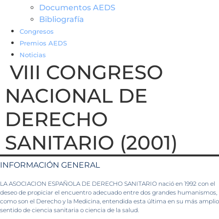
Documentos AEDS
Bibliografía
Congresos
Premios AEDS
Noticias
VIII CONGRESO
NACIONAL DE
DERECHO
SANITARIO (2001)
INFORMACIÓN GENERAL
LA ASOCIACION ESPAÑOLA DE DERECHO SANITARIO nació en 1992 con el
deseo de propiciar el encuentro adecuado entre dos grandes humanismos,
como son el Derecho y la Medicina, entendida esta última en su más amplio
sentido de ciencia sanitaria o ciencia de la salud.