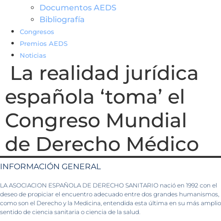
Documentos AEDS
Bibliografía
Congresos
Premios AEDS
Noticias
La realidad jurídica
española ‘toma’ el
Congreso Mundial
de Derecho Médico
INFORMACIÓN GENERAL
LA ASOCIACION ESPAÑOLA DE DERECHO SANITARIO nació en 1992 con el
deseo de propiciar el encuentro adecuado entre dos grandes humanismos,
como son el Derecho y la Medicina, entendida esta última en su más amplio
sentido de ciencia sanitaria o ciencia de la salud.